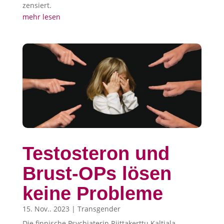
zensiert.
mehr lesen
Testosteron und
Brust-OPs lösen
keine Probleme
15. Nov.. 2023
|
Transgender
Die finnische Psychiaterin Riittakerttu Kaltiala