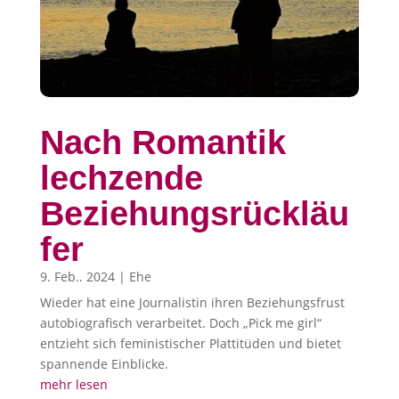
Nach Romantik
lechzende
Beziehungsrückläu
fer
9. Feb.. 2024
|
Ehe
Wieder hat eine Journalistin ihren Beziehungsfrust
autobiografisch verarbeitet. Doch „Pick me girl“
entzieht sich feministischer Plattitüden und bietet
spannende Einblicke.
mehr lesen