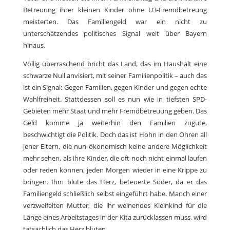
Betreuung ihrer kleinen Kinder ohne U3-Fremdbetreung
meisterten. Das Familiengeld war ein nicht zu
unterschätzendes politisches Signal weit über Bayern
hinaus.
Völlig überraschend bricht das Land, das im Haushalt eine
schwarze Null anvisiert, mit seiner Familienpolitik – auch das
ist ein Signal: Gegen Familien, gegen Kinder und gegen echte
Wahlfreiheit. Stattdessen soll es nun wie in tiefsten SPD-
Gebieten mehr Staat und mehr Fremdbetreuung geben. Das
Geld komme ja weiterhin den Familien zugute,
beschwichtigt die Politik. Doch das ist Hohn in den Ohren all
jener Eltern, die nun ökonomisch keine andere Möglichkeit
mehr sehen, als ihre Kinder, die oft noch nicht einmal laufen
oder reden können, jeden Morgen wieder in eine Krippe zu
bringen. Ihm blute das Herz, beteuerte Söder, da er das
Familiengeld schließlich selbst eingeführt habe. Manch einer
verzweifelten Mutter, die ihr weinendes Kleinkind für die
Länge eines Arbeitstages in der Kita zurücklassen muss, wird
tatsächlich das Herz bluten.