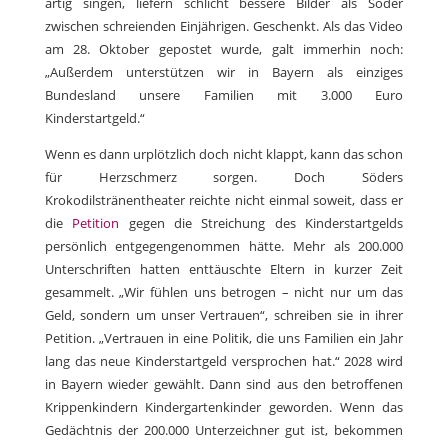
artig singen, liefern schlicht bessere Bilder als Söder
zwischen schreienden Einjährigen. Geschenkt. Als das Video
am 28. Oktober gepostet wurde, galt immerhin noch:
„Außerdem unterstützen wir in Bayern als einziges
Bundesland unsere Familien mit 3.000 Euro
Kinderstartgeld.“
Wenn es dann urplötzlich doch nicht klappt, kann das schon
für Herzschmerz sorgen. Doch Söders
Krokodilstränentheater reichte nicht einmal soweit, dass er
die
Petition
gegen die Streichung des Kinderstartgelds
persönlich entgegengenommen hätte. Mehr als 200.000
Unterschriften hatten enttäuschte Eltern in kurzer Zeit
gesammelt. „Wir fühlen uns betrogen – nicht nur um das
Geld, sondern um unser Vertrauen“, schreiben sie in ihrer
Petition. „Vertrauen in eine Politik, die uns Familien ein Jahr
lang das neue Kinderstartgeld versprochen hat.“ 2028 wird
in Bayern wieder gewählt. Dann sind aus den betroffenen
Krippenkindern Kindergartenkinder geworden. Wenn das
Gedächtnis der 200.000 Unterzeichner gut ist, bekommen