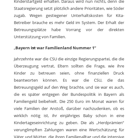
Kinderstartgeld erhalten. Daraus wird nun nichts, denn die
Staatsregierung setzt plötzlich andere Prioritäten, wie Söder
zugab. Wegen gestiegener Unterhaltskosten für Kita-
Betreiber brauche es mehr Geld im System. Der Erhalt der
Betreuungsplätze habe Vorrang vor der direkten
Unterstützung von Familien.
„
Bayern
ist
war Familienland Nummer 1“
Jahrzehnte war die CSU die einzige Regierungspartei, die die
Überzeugung vertrat, Eltern sollten die Frage, wie ihre
Kinder zu betreuen seien, ohne finanziellen Druck
beantworten können. Es war die CSU, die das
Betreuungsgeld auf den Weg brachte, und sie war es auch,
die es später entgegen der Bundespolitik in Bayern als
Familiengeld beibehielt. Die 250 Euro im Monat waren für
viele Familien der Anstoß, darüber nachzudenken, ob es
wirklich nötig ist, ihr einjähriges Baby schon in eine
Kindertageseinrichtung zu geben. Die als „Herdprämien“
verunglimpften Zahlungen waren eine Wertschätzung für
Väter und Mütter, die ihren Familienalltag und die intensive