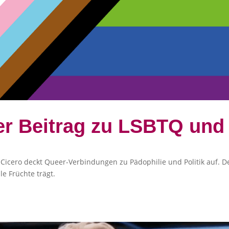
er Beitrag zu LSBTQ und
 Cicero deckt Queer-Verbindungen zu Pädophilie und Politik auf. Der
e Früchte trägt.