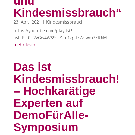
und
Kindesmissbrauch“
23. Apr.. 2021
|
Kindesmissbrauch
https://youtube.com/playlist?
list=PLt0U2vGw4WS9sLY-m1zg-fkWswm7XIUiM
mehr lesen
Das ist
Kindesmissbrauch!
– Hochkarätige
Experten auf
DemoFürAlle-
Symposium