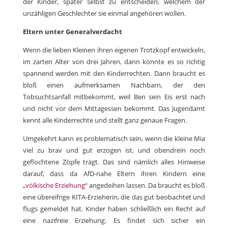
der Kinder, später selbst zu entscheiden, welchem der
unzähligen Geschlechter sie einmal angehören wollen.
Eltern unter Generalverdacht
Wenn die lieben Kleinen ihren eigenen Trotzkopf entwickeln,
im zarten Alter von drei Jahren, dann könnte es so richtig
spannend werden mit den Kinderrechten. Dann braucht es
bloß einen aufmerksamen Nachbarn, der den
Tobsuchtsanfall mitbekommt, weil Ben sein Eis erst nach
und nicht vor dem Mittagessen bekommt. Das Jugendamt
kennt alle Kinderrechte und stellt ganz genaue Fragen.
Umgekehrt kann es problematisch sein, wenn die kleine Mia
viel zu brav und gut erzogen ist, und obendrein noch
geflochtene Zöpfe trägt. Das sind nämlich alles Hinweise
darauf, dass da AfD-nahe Eltern ihren Kindern eine
„
völkische Erziehung
“ angedeihen lassen. Da braucht es bloß
eine übereifrige KITA-Erzieherin, die das gut beobachtet und
flugs gemeldet hat. Kinder haben schließlich ein Recht auf
eine nazifreie Erziehung. Es findet sich sicher ein