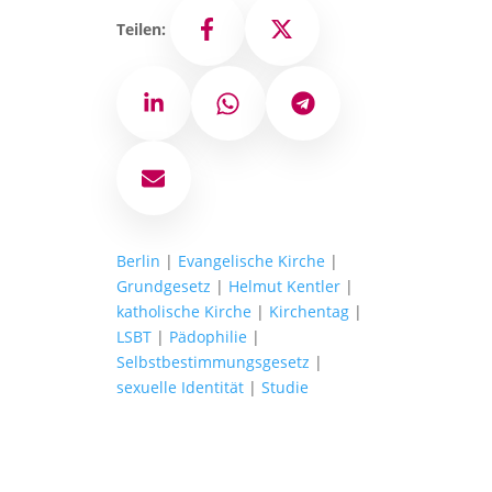
Teilen:
Facebook
X
LinkedIn
WhatsApp
Telegram
E-Mail
Berlin
|
Evangelische Kirche
|
Grundgesetz
|
Helmut Kentler
|
katholische Kirche
|
Kirchentag
|
LSBT
|
Pädophilie
|
Selbstbestimmungsgesetz
|
sexuelle Identität
|
Studie