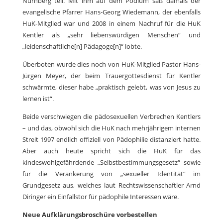
Nürnberg teil. Mit ihm auf dem Podium saß damals der
evangelische Pfarrer Hans-Georg Wiedemann, der ebenfalls
HuK-Mitglied war und 2008 in einem Nachruf für die HuK
Kentler als „sehr liebenswürdigen Menschen“ und
„leidenschaftliche[n] Pädagoge[n]“ lobte.
Überboten wurde dies noch von HuK-Mitglied Pastor Hans-
Jürgen Meyer, der beim Trauergottesdienst für Kentler
schwärmte, dieser habe „praktisch gelebt, was von Jesus zu
lernen ist“.
Beide verschwiegen die pädosexuellen Verbrechen Kentlers
– und das, obwohl sich die HuK nach mehrjährigem internen
Streit 1997 endlich offiziell von Pädophilie distanziert hatte.
Aber auch heute spricht sich die HuK für das
kindeswohlgefährdende „Selbstbestimmungsgesetz“ sowie
für die Verankerung von „sexueller Identität“ im
Grundgesetz aus, welches laut Rechtswissenschaftler Arnd
Diringer ein Einfallstor für pädophile Interessen wäre.
Neue Aufklärungsbroschüre vorbestellen