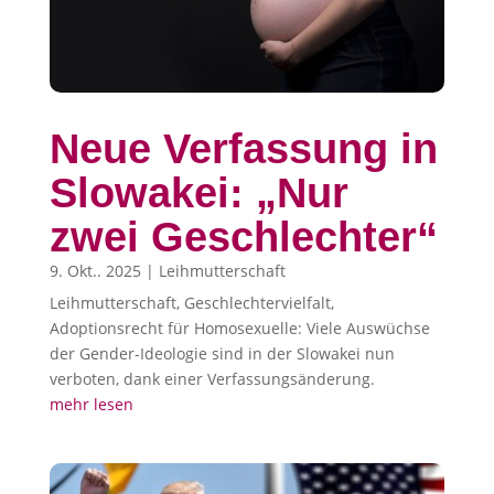
Neue Verfassung in
Slowakei: „Nur
zwei Geschlechter“
9. Okt.. 2025
|
Leihmutterschaft
Leihmutterschaft, Geschlechtervielfalt,
Adoptionsrecht für Homosexuelle: Viele Auswüchse
der Gender-Ideologie sind in der Slowakei nun
verboten, dank einer Verfassungsänderung.
mehr lesen