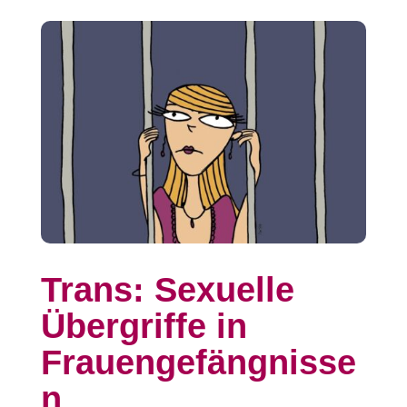
Trans: Sexuelle
Übergriffe in
Frauengefängnisse
n